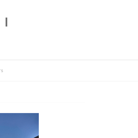
PI
TS