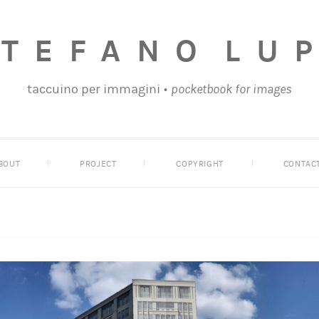
TEFANO LU
taccuino per immagini •
pocketbook for images
BOUT
PROJECT
COPYRIGHT
CONTAC